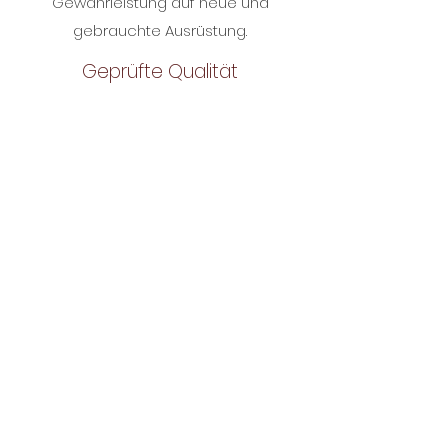
Gewährleistung auf neue und
gebrauchte Ausrüstung.
Geprüfte Qualität
Kennst du schon
unseren Skibörse-Blog?
Erfahre spannende Storys
über die Welt der Skibörse,
hol dir Pro-Tipps und
sammle wertvolles Wissen
über Wintersport,
Ausrüstung, Nachhaltigkeit
und mehr.