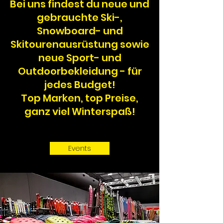
Bei uns findest du neue und
gebrauchte Ski-,
Snowboard- und
Skitourenausrüstung sowie
neue Sport- und
Outdoorbekleidung - für
jedes Budget!
Top Marken, top Preise,
ganz viel Winterspaß!
Events